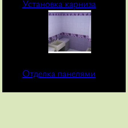
Установка карниза
Отделка панелями
Связаться с нами
hatsapp